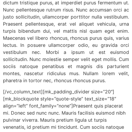
dictum tristique purus, at imperdiet purus fermentum ut.
Nunc pellentesque rutrum risus. Nunc accumsan orci ac
justo sollicitudin, ullamcorper porttitor nulla vestibulum.
Praesent pellentesque, erat vel aliquet vehicula, urna
turpis bibendum dui, vel mattis nisl quam eget enim.
Maecenas vel libero rhoncus, rhoncus purus quis, varius
lectus. In posuere ullamcorper odio, eu gravida orci
vestibulum nec. Morbi a ipsum ut est euismod
sollicitudin. Nunc molestie semper velit eget mollis. Cum
sociis natoque penatibus et magnis dis parturient
montes, nascetur ridiculus mus. Nullam lorem velit,
pharetra in tortor nec, rhoncus rhoncus purus.
[/vc_column_text][mk_padding_divider size=”20″]
[mk_blockquote style=”quote-style” text_size=”18″
align=”left” font_family=”none”]Praesent quis placerat
mi. Donec sed nunc nunc. Mauris facilisis euismod nibh
pulvinar viverra. Mauris pretium ligula ut turpis
venenatis, id pretium mi tincidunt. Cum sociis natoque