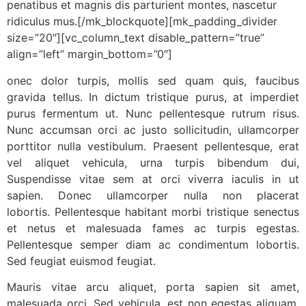
penatibus et magnis dis parturient montes, nascetur
ridiculus mus.[/mk_blockquote][mk_padding_divider
size=”20″][vc_column_text disable_pattern=”true”
align=”left” margin_bottom=”0″]
onec dolor turpis, mollis sed quam quis, faucibus
gravida tellus. In dictum tristique purus, at imperdiet
purus fermentum ut. Nunc pellentesque rutrum risus.
Nunc accumsan orci ac justo sollicitudin, ullamcorper
porttitor nulla vestibulum. Praesent pellentesque, erat
vel aliquet vehicula, urna turpis bibendum dui,
Suspendisse vitae sem at orci viverra iaculis in ut
sapien. Donec ullamcorper nulla non placerat
lobortis. Pellentesque habitant morbi tristique senectus
et netus et malesuada fames ac turpis egestas.
Pellentesque semper diam ac condimentum lobortis.
Sed feugiat euismod feugiat.
Mauris vitae arcu aliquet, porta sapien sit amet,
malesuada orci. Sed vehicula, est non egestas aliquam,