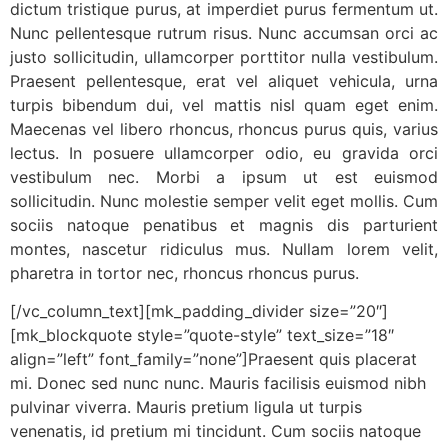
dictum tristique purus, at imperdiet purus fermentum ut.
Nunc pellentesque rutrum risus. Nunc accumsan orci ac
justo sollicitudin, ullamcorper porttitor nulla vestibulum.
Praesent pellentesque, erat vel aliquet vehicula, urna
turpis bibendum dui, vel mattis nisl quam eget enim.
Maecenas vel libero rhoncus, rhoncus purus quis, varius
lectus. In posuere ullamcorper odio, eu gravida orci
vestibulum nec. Morbi a ipsum ut est euismod
sollicitudin. Nunc molestie semper velit eget mollis. Cum
sociis natoque penatibus et magnis dis parturient
montes, nascetur ridiculus mus. Nullam lorem velit,
pharetra in tortor nec, rhoncus rhoncus purus.
[/vc_column_text][mk_padding_divider size=”20″]
[mk_blockquote style=”quote-style” text_size=”18″
align=”left” font_family=”none”]Praesent quis placerat
mi. Donec sed nunc nunc. Mauris facilisis euismod nibh
pulvinar viverra. Mauris pretium ligula ut turpis
venenatis, id pretium mi tincidunt. Cum sociis natoque