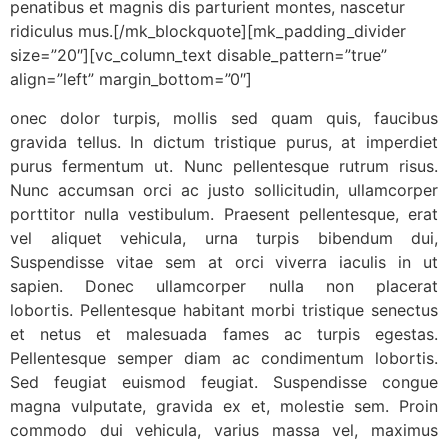
penatibus et magnis dis parturient montes, nascetur
ridiculus mus.[/mk_blockquote][mk_padding_divider
size=”20″][vc_column_text disable_pattern=”true”
align=”left” margin_bottom=”0″]
onec dolor turpis, mollis sed quam quis, faucibus
gravida tellus. In dictum tristique purus, at imperdiet
purus fermentum ut. Nunc pellentesque rutrum risus.
Nunc accumsan orci ac justo sollicitudin, ullamcorper
porttitor nulla vestibulum. Praesent pellentesque, erat
vel aliquet vehicula, urna turpis bibendum dui,
Suspendisse vitae sem at orci viverra iaculis in ut
sapien. Donec ullamcorper nulla non placerat
lobortis. Pellentesque habitant morbi tristique senectus
et netus et malesuada fames ac turpis egestas.
Pellentesque semper diam ac condimentum lobortis.
Sed feugiat euismod feugiat. Suspendisse congue
magna vulputate, gravida ex et, molestie sem. Proin
commodo dui vehicula, varius massa vel, maximus